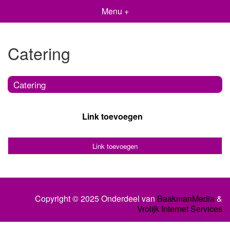
Menu +
Catering
Catering
Link toevoegen
Link toevoegen
Copyright © 2025 Onderdeel van
BaakmanMedia
&
Vrolijk Internet Services